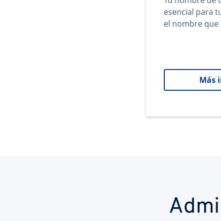
Tu nombre de d
esencial para 
el nombre que 
Más 
Admi