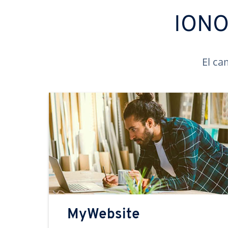
IONOS
El ca
MyWebsite